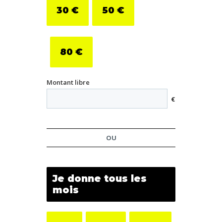
30
€
50
€
80
€
Montant libre
€
OU
Je donne tous les
mois