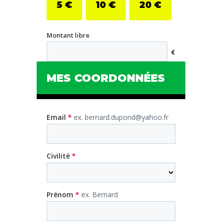
5
€
10
€
20
€
Montant libre
€
MES COORDONNÉES
Email
*
ex. bernard.dupond@yahoo.fr
Civilité
*
Prénom
*
ex. Bernard