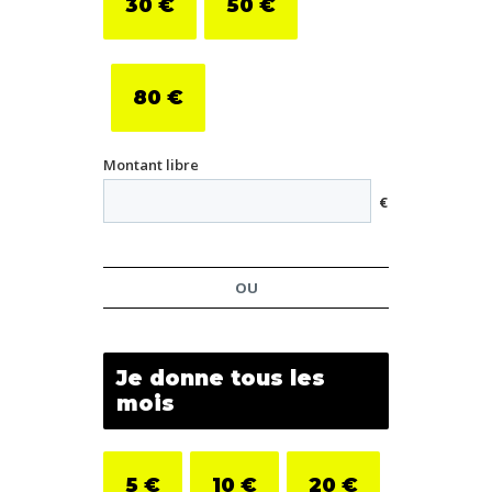
30
€
50
€
80
€
Montant libre
€
OU
Je donne tous les
mois
5
€
10
€
20
€